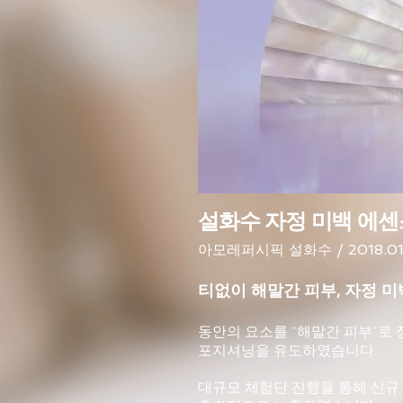
설화수 자정 미백 에센
아모레퍼시픽 설화수 / 2018.0
티없이 해말간 피부, 자정 
동안의 요소를 “해말간 피부”로 
포지셔닝을 유도하였습니다.
대규모 체험단 진행을 통해 신규 